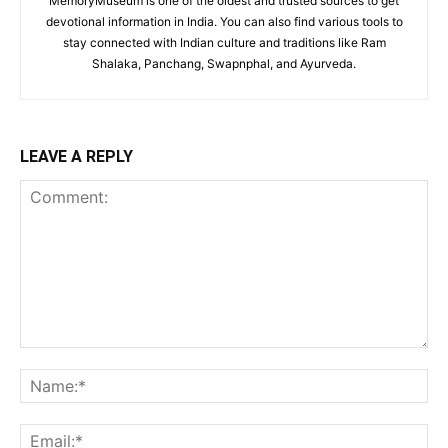
MemoryMuseum is one of the oldest and trusted sources to get
devotional information in India. You can also find various tools to
stay connected with Indian culture and traditions like Ram
Shalaka, Panchang, Swapnphal, and Ayurveda.
LEAVE A REPLY
Comment:
Na
Ema