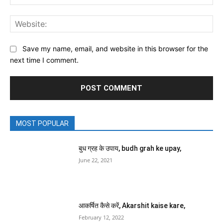
Web
Save my name, email, and website in this browser for the
next time I comment.
MOST POPULAR
बुध ग्रह के उपाय, budh grah ke upay,
June 22, 2021
आकर्षित कैसे करें, Akarshit kaise kare,
February 12, 2022