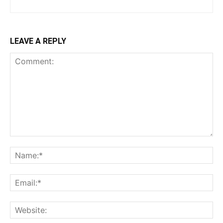
LEAVE A REPLY
Comment:
Na
Ema
Web