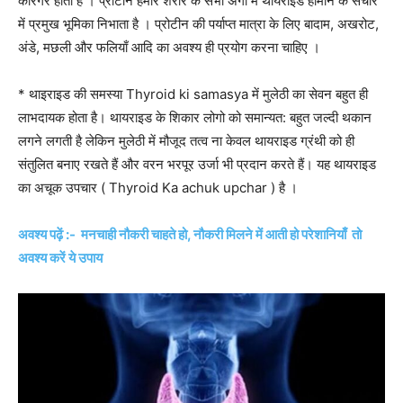
कारगर होता है । प्रोटीन हमारे शरीर के सभी अंगों में थायराइड हार्मोन के संचार
में प्रमुख भूमिका निभाता है । प्रोटीन की पर्याप्त मात्रा के लिए बादाम, अखरोट,
अंडे, मछली और फलियाँ आदि का अवश्य ही प्रयोग करना चाहिए ।
* थाइराइड की समस्या Thyroid ki samasya में मुलेठी का सेवन बहुत ही
लाभदायक होता है। थायराइड के शिकार लोगो को समान्यत: बहुत जल्दी थकान
लगने लगती है लेकिन मुलेठी में मौजूद तत्व ना केवल थायराइड ग्रंथी को ही
संतुलित बनाए रखते हैं और वरन भरपूर उर्जा भी प्रदान करते हैं। यह थायराइड
का अचूक उपचार ( Thyroid Ka achuk upchar ) है ।
अवश्य पढ़ें :- मनचाही नौकरी चाहते हो, नौकरी मिलने में आती हो परेशानियाँ तो
अवश्य करें ये उपाय