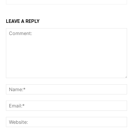
LEAVE A REPLY
Comment:
Na
Ema
Web