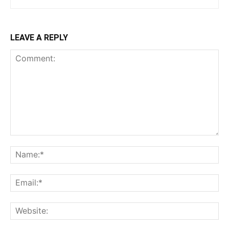
LEAVE A REPLY
Comment:
Na
Ema
Web