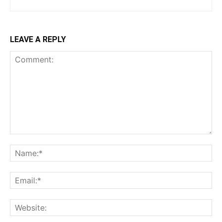
LEAVE A REPLY
Comment:
Na
Ema
Web