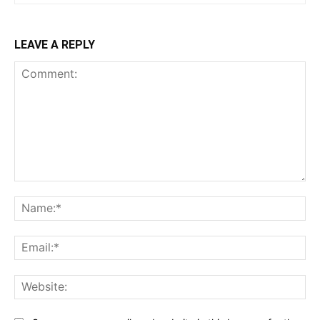
LEAVE A REPLY
Comment:
Na
Ema
Web