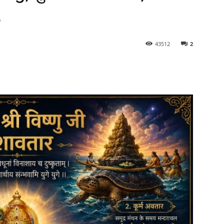
,
2
43512
t
WhatsApp