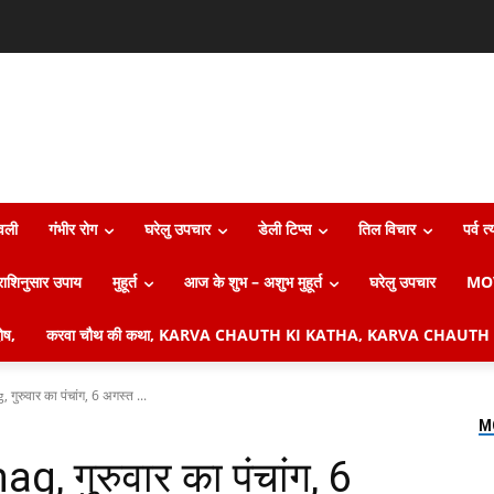
ावली
गंभीर रोग
घरेलु उपचार
डेली टिप्स
तिल विचार
पर्व त
राशिनुसार उपाय
मुहूर्त
आज के शुभ – अशुभ मुहूर्त
घरेलु उपचार
MO
ष,
करवा चौथ की कथा, KARVA CHAUTH KI KATHA, KARVA CHAUTH 
रुवार का पंचांग, 6 अगस्त ...
M
 गुरुवार का पंचांग, 6