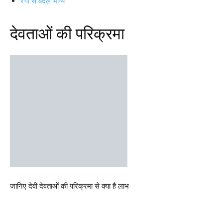
रंगों से बदले भाग्य
देवताओं की परिक्रमा
जानिए देवी देवताओं की परिक्रमा से क्या है लाभ
Facebook
X
Pinterest
WhatsAp
RELATED ARTICLES
हनुमान जी के बारह चमत्कारी नाम | Hanuman ji ke
chamatkari naam