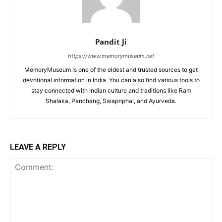
Shalaka, Panchang, Swapnphal, and Ayurveda.
LEAVE A REPLY
Comment:
Na
Ema
Web