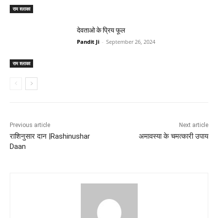
Previous article
Next article
राशिनुसार दान |Rashinushar
अमावस्या के चमत्कारी उपाय
Daan
Pandit Ji
https://www.memorymuseum.net
MemoryMuseum is one of the oldest and trusted sources to get
devotional information in India. You can also find various tools to
stay connected with Indian culture and traditions like Ram