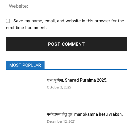
Web
Save my name, email, and website in this browser for the
next time I comment.
MOST POPULAR
शरद पूर्णिमा, Sharad Purnima 2025,
October 3, 2025
मनोकामना हेतु वृक्ष, manokamna hetu vraksh,
December 12, 2021