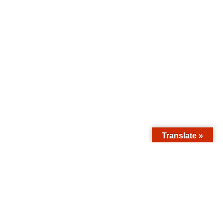
Translate »
तिल विचार
हनुमान प्रश्नावली, हनुमान प्रश्नावली यन्त्र , हनुमान