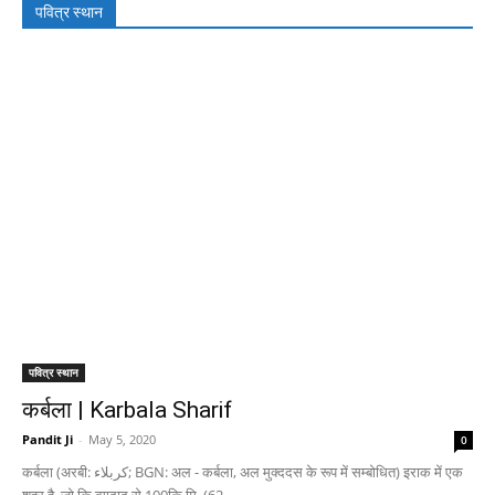
पवित्र स्थान
All
Featured
All time popular
More
पवित्र स्थान
कर्बला | Karbala Sharif
Pandit Ji
-
May 5, 2020
0
कर्बला (अरबी: كربلاء; BGN: अल - कर्बला, अल मुक्ददस के रूप में सम्बोधित) इराक में एक
शहर है, जो कि बगदाद से 100कि.मि. (62...