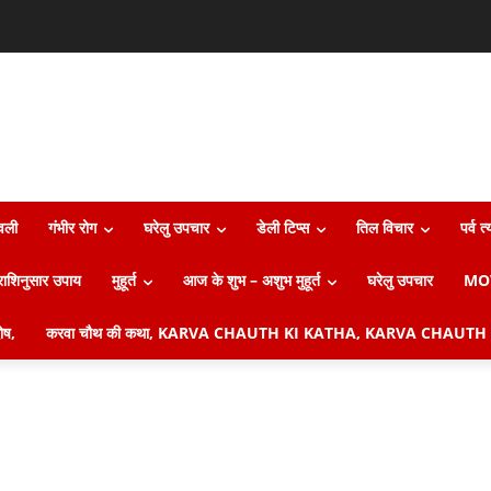
ावली
गंभीर रोग
घरेलु उपचार
डेली टिप्स
तिल विचार
पर्व त
राशिनुसार उपाय
मुहूर्त
आज के शुभ – अशुभ मुहूर्त
घरेलु उपचार
MO
ष,
करवा चौथ की कथा, KARVA CHAUTH KI KATHA, KARVA CHAUTH 