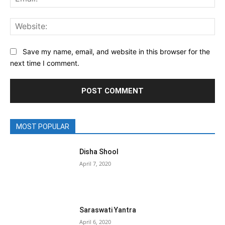
Web
Save my name, email, and website in this browser for the
next time I comment.
MOST POPULAR
Disha Shool
April 7, 2020
Saraswati Yantra
April 6, 2020