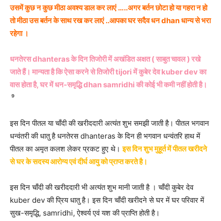
उसमें कुछ न कुछ मीठा अवश्य डाल कर लाएं …..अगर बर्तन छोटा हो या गहरा न हो
तो मीठा उस बर्तन के साथ रख कर लाएं ..आपका घर सदैव धन dhan धान्य से भरा
रहेगा ।
धनतेरस dhanteras के दिन तिजोरी में अखंडित अक्षत ( साबुत चावल ) रखे
जाते हैं। मान्यता है कि ऐसा करने से तिजोरी tijori में कुबेर देव kuber dev का
वास होता है, घर में धन-समृद्धि dhan samridhi की कोई भी कमी नहीं होती है।
⁹
इस दिन पीतल या चाँदी की खरीददारी अत्यंत शुभ समझी जाती है। पीतल भगवान
धन्वंतरी की धातु है धनतेरस dhanteras के दिन ही भगवान धन्वंतरि हाथ में
पीतल का अमृत कलश लेकर प्रकट हुए थे।
इस दिन शुभ मुहूर्त में पीतल खरीदने
से घर के सदस्य आरोग्य एवं दीर्घ आयु को प्राप्त करते है।
इस दिन चाँदी की खरीददारी भी अत्यंत शुभ मानी जाती है । चाँदी कुबेर देव
kuber dev की प्रिय धातु है। इस दिन चाँदी खरीदने से घर में घर परिवार में
सुख-समृद्धि, samridhi, ऐश्वर्य एवं यश की प्राप्ति होती है।