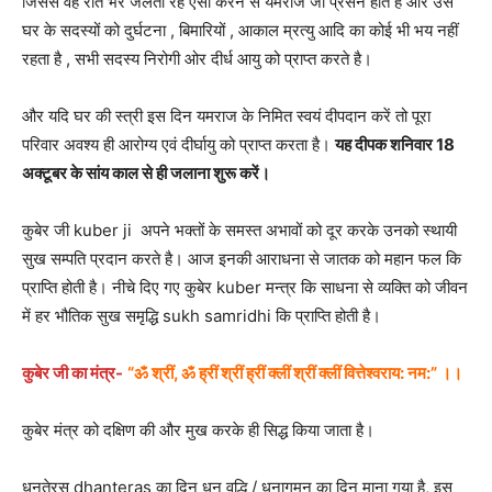
जिससे वह रात भर जलता रहे ऐसा करने से यमराज जी प्रसन होते है ओर उस
घर के सदस्यों को दुर्घटना , बिमारियों , आकाल म्रत्यु आदि का कोई भी भय नहीं
रहता है , सभी सदस्य निरोगी ओर दीर्ध आयु को प्राप्त करते है।
और यदि घर की स्त्री इस दिन यमराज के निमित स्वयं दीपदान करें तो पूरा
परिवार अवश्य ही आरोग्य एवं दीर्घायु को प्राप्त करता है।
यह दीपक शनिवार 18
अक्टूबर के सांय काल से ही जलाना शुरू करें।
कुबेर जी kuber ji अपने भक्तों के समस्त अभावों को दूर करके उनको स्थायी
सुख सम्पति प्रदान करते है। आज इनकी आराधना से जातक को महान फल कि
प्राप्ति होती है। नीचे दिए गए कुबेर kuber मन्त्र कि साधना से व्यक्ति को जीवन
में हर भौतिक सुख समृद्धि sukh samridhi कि प्राप्ति होती है।
कुबेर जी का मंत्र-
“ॐ श्रीं, ॐ ह्रीं श्रीं ह्रीं क्लीं श्रीं क्लीं वित्तेश्वराय: नम:” ।।
कुबेर मंत्र को दक्षिण की और मुख करके ही सिद्ध किया जाता है।
धनतेरस dhanteras का दिन धन वृद्धि / धनागमन का दिन माना गया है, इस