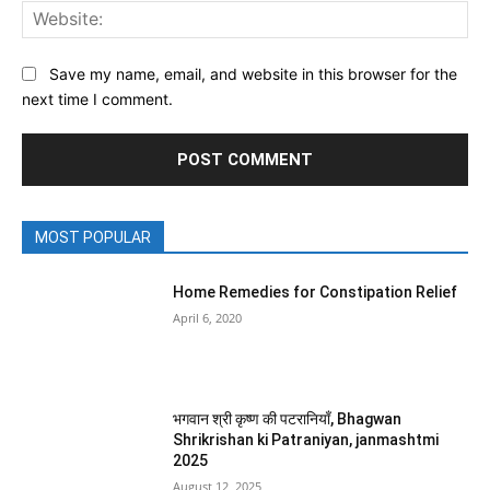
Web
Save my name, email, and website in this browser for the
next time I comment.
MOST POPULAR
Home Remedies for Constipation Relief
April 6, 2020
भगवान श्री कृष्ण की पटरानियाँ, Bhagwan
Shrikrishan ki Patraniyan, janmashtmi
2025
August 12, 2025