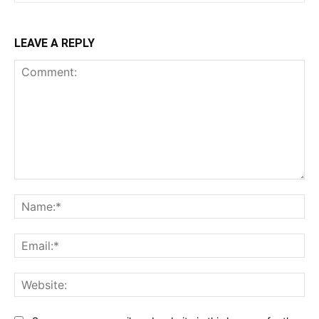
LEAVE A REPLY
Comment:
Na
Ema
Web