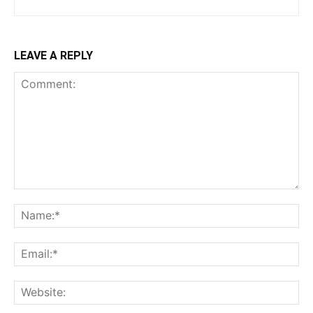
LEAVE A REPLY
Comment:
Na
Ema
Web